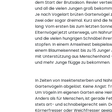
dem Start der Brutsaison. Revier vertei
und all die vielen Jungen groß bekomm
Je nach Vogelart brüten Gartenvögel z
zwei oder sogar dreimal. Kurz sind die 
lang: Vom ersten bis zum letzten Sonne
Elternvögel jetzt unterwegs, um Nahrun
und die vielen hungrigen Schnäbel ihrer
stopfen. In einem Amselnest beispielswei
einem Blaumeisennest bis zu 15 Junge!
mit Unterstützung aus Menschenhand 
und mehr Junge flügge zu bekommen.
In Zeiten von Insektensterben und Nahr
Gartenvögeln abgelöst. Keine Angst: Tro
Um Vögeln im eigenen Garten eine Heim
Anders als für Menschen, ist gerade Fe
stets art- und schnabelgerecht sein. D
Körnerfresser oder Weichfresser geei