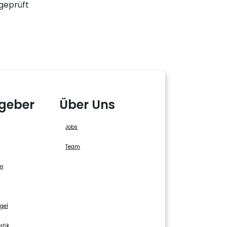
geprüft
geber
Über Uns
Jobs
Team
er
gel
stik