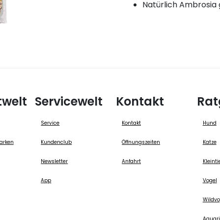
Natürlich Ambrosia 
twelt
Servicewelt
Kontakt
Rat
Service
Kontakt
Hund
arken
Kundenclub
Öffnungszeiten
Katze
Newsletter
Anfahrt
Kleinti
App
Vogel
Wildvo
Aquari