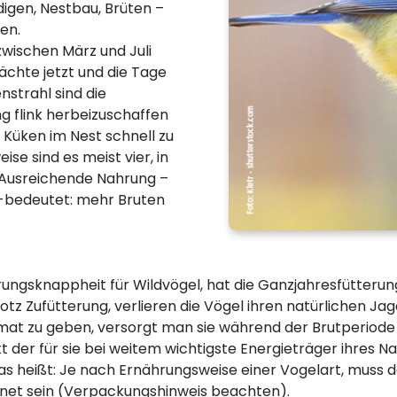
digen, Nestbau, Brüten –
en.
wischen März und Juli
Nächte jetzt und die Tage
nstrahl sind die
g flink herbeizuschaffen
 Küken im Nest schnell zu
se sind es meist vier, in
 Ausreichende Nahrung –
-bedeutet: mehr Bruten
ungsknappheit für Wildvögel, hat die Ganzjahresfütterun
tz Zufütterung, verlieren die Vögel ihren natürlichen Jagd
at zu geben, versorgt man sie während der Brutperiode 
tt der für sie bei weitem wichtigste Energieträger ihre
as heißt: Je nach Ernährungsweise einer Vogelart, muss d
gnet sein (Verpackungshinweis beachten).