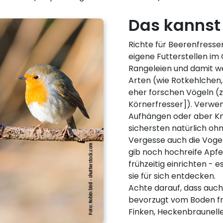
Das kannst
Richte für Beerenfresse
eigene Futterstellen im
Rangeleien und damit w
Arten (wie Rotkehlchen,
eher forschen Vögeln (z
Körnerfresser]). Verwen
Aufhängen oder aber Kn
sichersten natürlich ohn
Vergesse auch die Vogel
gib noch hochreife Apfel
frühzeitig einrichten - e
sie für sich entdecken.
Achte darauf, dass auch
bevorzugt vom Boden fre
Finken, Heckenbraunelle