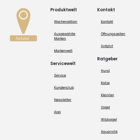
Produktwelt
Kontakt
Wochenaktion
Kontakt
Ausgewählte
Öffnungszeiten
Marken
Anfahrt
Markenwelt
Ratgeber
Servicewelt
Hund
Service
Katze
Kundenclub
Kleintier
Newsletter
Vogel
App
Wildvogel
Aquaristik